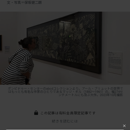
文・写真＝保坂健二朗
ポンピドゥー・センターのabcdコレクションより。アール・ブリュットの世界で
はもっとも有名な作家のひとりであるマッジ・ギル（1882〜1961）の、幅274セ
ンチメートルにも及ぶ大作。2023年10月撮影
この記事は有料会員限定記事です
続きを読むには