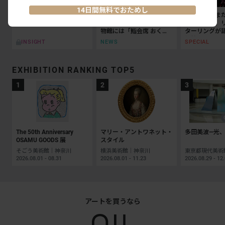
14日間無料でおためし
夏休みに見たい展覧会ベス
東京国立博物館のレストラ
「私たちはま
ト10（首都圏編）
ン3店舗が刷新。法隆寺宝
中にいる」。
物館には「鮨会席 おく
ターリングが
乃」がオープン
抵抗の50年
NEWS
SPECIAL
INSIGHT
EXHIBITION RANKING TOP5
The 50th Anniversary
マリー・アントワネット・
多田美波―光、
OSAMU GOODS 展
スタイル
そごう美術館｜神奈川
横浜美術館｜神奈川
2026.08.01 - 08.31
2026.08.01 - 11.23
2026.08.29 - 12
アートを買うなら