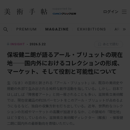
ログイン
PREMIUM
MAGAZINE
EXHIBITIONS
ARTIS
INSIGHT
2026.5.22
あとで読む
保坂健二朗が語るアール・ブリュットの現在
地──国内外におけるコレクションの形成、
マーケット、そして役割と可能性について
生（なま）の芸術と訳される「アール・ブリュット」は、既存の美術史や
規範の外部で生み出される純粋な創作活動を指している。しかし、日本で
はしばしば「障害者アート」と同一視されることも多い。滋賀県立美術館
では、現在収蔵品の約28パーセントをこのアール・ブリュットが占めるよ
うになるなど、独自の収集方針を打ち出している。近年、世界的なコレク
ションの形成やマーケットの高騰が加速するなか、この領域の「現在地」
はどう変化しているのか。滋賀県立美術館ディレクター（館長）・保坂健
二朗に国内外の最新動向を寄稿いただいた。