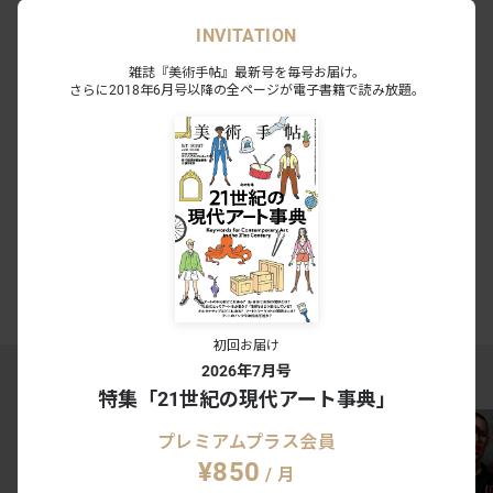
美術手帖 PREMIUM
INVITATION
雑誌『美術手帖』最新号を毎号お届け。
プレミアム会員限定記事が読み放題
さらに2018年6月号以降の全ページが電子書籍で読み放題。
美術手帖アーカイブがWebで読み放題
内覧会・試写会・アートイベントにご招待
月額¥300で読み放題
有料会員の方はこちら
今すぐ登録する
ログイン
美術手帖PREMIUMとは
初回お届け
2026年7月号
MAGAZINE RANKING TOP5
特集「21世紀の現代アート事典」
プレミアムプラス会員
¥850
/ 月