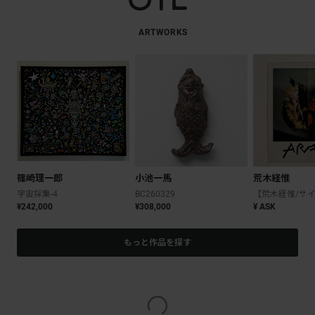
ARTWORKS
篠崎理一郎
小池一馬
荒木経惟
宇宙採集-4
BC260329
¥242,000
¥308,000
¥ ASK
もっと作品を探す