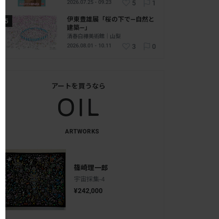
2026.07.25 - 09.23
5
1
伊東豊雄展「桜の下で―自然と
建築―」
清春白樺美術館｜山梨
2026.08.01 - 10.11
3
0
アートを買うなら
ARTWORKS
篠崎理一郎
宇宙採集-4
¥242,000