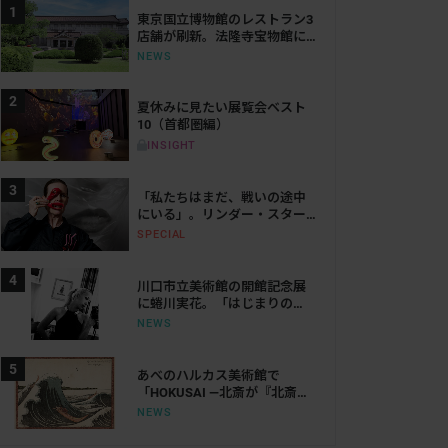
東京国立博物館のレストラン3
店舗が刷新。法隆寺宝物館に
は「鮨会席 おく乃」がオープ
NEWS
ン
夏休みに見たい展覧会ベスト
10（首都圏編）
INSIGHT
「私たちはまだ、戦いの途中
にいる」。リンダー・スター
リングが語る、表現と抵抗の
SPECIAL
50年
川口市立美術館の開館記念展
に蜷川実花。「はじまりの
光」で創作の原点をたどる
NEWS
あべのハルカス美術館で
「HOKUSAI ―北斎が『北斎』
だった時代―」が来年開催。
NEWS
「北斎」を名乗った時代の活
躍にせまる