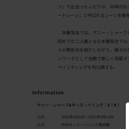
ツ」で出会ったふたりは、80年代
ートシーン」と呼ばれるシーンを象
本展覧会では、ケニー・シャーフ
初めての二人展となる本展覧会では
人の関係性を紹介しながら、個々の
ンワークとして当館で新しく収蔵す
ペインティングを初公開する。
Information
ケニー・シャーフ&キース・ヘリング：K！K！
会期
2026年6月6日～2027年5月16日
会場
中村キース・へリング美術館