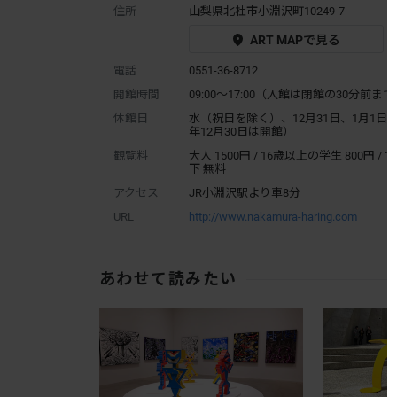
住所
山梨県北杜市小淵沢町10249-7
ART MAPで見る
電話
0551-36-8712
開館時間
09:00～17:00（入館は閉館の30分前ま
休館日
水（祝日を除く）、12月31日、1月1日（2
年12月30日は開館）
観覧料
大人 1500円 / 16歳以上の学生 800円 / 
下 無料
アクセス
JR小淵沢駅より車8分
URL
http://www.nakamura-haring.com
あわせて読みたい