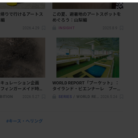
日帰りで行けるアートス
この夏、避暑地のアートスポットを
梨編
めぐろう：山梨編
2026.4.29
INSIGHT
2025.8.9
のキュレーション企画
WORLD REPORT「プーケット」：
：フィンガーメイド時代
タイランド・ビエンナーレ プーケ
ープレーン」が西麻布で
ット2025。観光地に立ち現れた、失
BITION
2026.5.27
SERIES
/
WORLD REPORT
2026.5.24
われた公共性と不在の体験
#キース・ヘリング