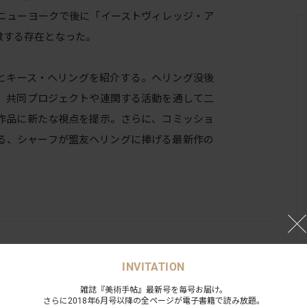
のニューヨークで後に「イーストヴィレッジ・ア
徴する存在となった。
とキース・ヘリングを紹介する。ヘリング没後
、共同プロジェクトや連関する活動を通して二
作品に新たな視点を提示。さらに、コミッショ
る、シャーフが盟友ヘリングに捧げる最新作の
INVITATION
雑誌『美術手帖』最新号を毎号お届け。
さらに2018年6月号以降の全ページが電子書籍で読み放題。