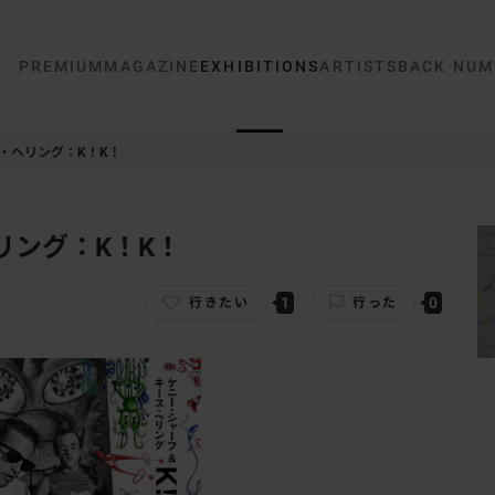
PREMIUM
MAGAZINE
EXHIBITIONS
ARTISTS
BACK NUM
・ヘリング：K！K！
リング：K！K！
1
0
行きたい
行った