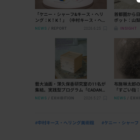
「ケニー・シャーフ&キース・ヘリ
首都圏から
ング：K！K！」（中村キース・ヘリ
ポット：山
ング美術館）開幕レポート。80年代
NEWS
/
REPORT
2026.6.25
INSIGHT
ニューヨークシーンがいまに伝える
もの
藝大油画・薄久保香研究室の11名が
布施琳太郎
集結。実践型プログラム「CADAN
「すごい指
Study Vol.1 “GABE6” – Usukubo
のピクチャ
NEWS
/
EXHIBITION
2026.5.27
NEWS
/
EXHI
Laboratory」がCADAN大手町で開催
開催へ
へ
#中村キース・へリング美術館
#ケニー・シャーフ