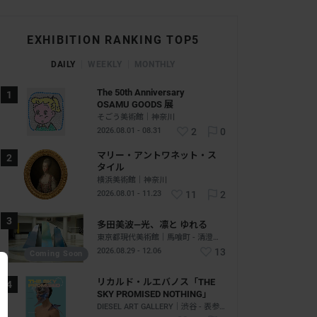
EXHIBITION RANKING TOP5
DAILY
WEEKLY
MONTHLY
The 50th Anniversary
OSAMU GOODS 展
そごう美術館｜神奈川
2026.08.01 - 08.31
2
0
マリー・アントワネット・ス
タイル
横浜美術館｜神奈川
2026.08.01 - 11.23
11
2
多田美波―光、凛と ゆれる
東京都現代美術館｜馬喰町 - 清澄白河｜東京
2026.08.29 - 12.06
13
Coming Soon
リカルド・ルエバノス「THE
SKY PROMISED NOTHING」
DIESEL ART GALLERY｜渋谷 - 表参道｜東京