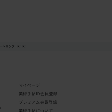
・ヘリング：K！K！
マイページ
美術手帖ID会員登録
プレミアム会員登録
す
美術手帖について