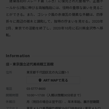
建築当初のスレート葺（ふき）に復元された屋根や、正面ホ
ールから2階に伸びる両袖階段には、往時の重厚な装いを見るこ
とができる。また、ゴシック風の赤煉瓦の簡素な外観は、四季
折々に周辺の樹木と調和して、独特の佇まいを見せる。2020年
2月、東京での活動を終了し、2020年10月に石川県金沢市へ移
転。
Information
旧・東京国立近代美術館工芸館
住所
東京都千代田区北の丸公園1-1
ART MAPで見る
電話
03-5777-8600
開館時間
10:00～17:00（入館は閉館30分前まで）
休館日
月（祝日の場合は翌平日）、年末年始、展示替期間
アクセス
東京メトロ東西線竹橋駅1b出口徒歩8分 / 東京メトロ