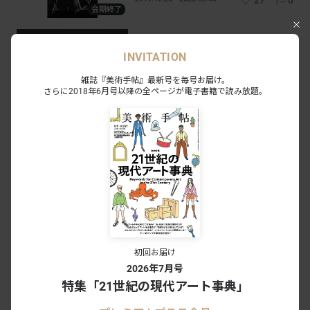
会期終了
竹工芸名品展：ニューヨークのアビ
ー・コレクション―メトロポリタン美
INVITATION
術館所蔵
東京国立近代美術館工芸館｜丸の内 - 銀座｜東京
2019.09.13 - 12.08
31
0
雑誌『美術手帖』最新号を毎号お届け。
会期終了
さらに2018年6月号以降の全ページが電子書籍で読み放題。
所蔵作品展 みた？―こどもからの挑
戦状
東京国立近代美術館工芸館｜丸の内 - 銀座｜東京
2019.07.13 - 09.01
7
0
会期終了
あわせて読みたい
東京国立近代美術館工芸館が金沢へ移
転。通称は「国立工芸館」に
初回お届け
NEWS
2019.1.9
2026年7月号
特集「21世紀の現代アート事典」
金沢に移転・開館の「国立工芸