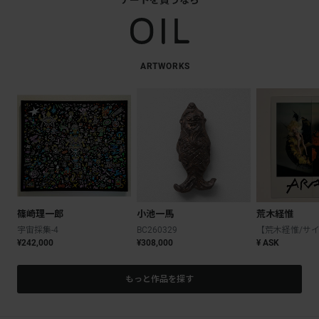
ARTWORKS
篠崎理一郎
小池一馬
荒木経惟
宇宙採集-4
BC260329
¥242,000
¥308,000
¥ ASK
もっと作品を探す