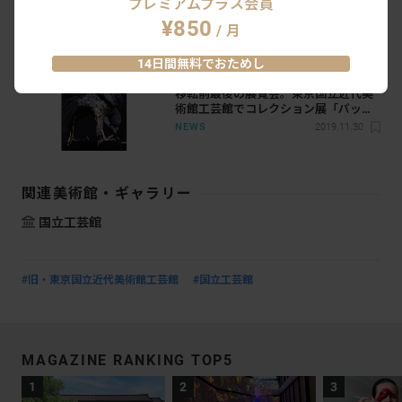
プレミアムプラス会員
館」、ロゴタイプが決定。UMA /
¥850
design farmがデザイン
/ 月
NEWS
2020.4.1
14日間無料でおためし
移転前最後の展覧会。東京国立近代美
術館工芸館でコレクション展「パッシ
ョン20 今みておきたい工芸の想い」が
NEWS
2019.11.30
開催
関連美術館・ギャラリー
国立工芸館
#旧・東京国立近代美術館工芸館
#国立工芸館
MAGAZINE RANKING TOP5