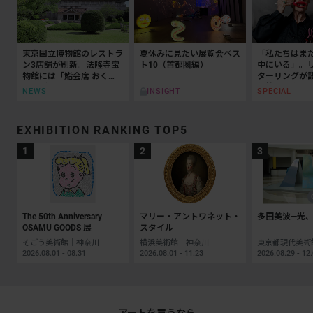
東京国立博物館のレストラ
夏休みに見たい展覧会ベス
「私たちはま
ン3店舗が刷新。法隆寺宝
ト10（首都圏編）
中にいる」。
物館には「鮨会席 おく
ターリングが
乃」がオープン
抵抗の50年
NEWS
SPECIAL
INSIGHT
EXHIBITION RANKING TOP5
The 50th Anniversary
マリー・アントワネット・
多田美波―光、
OSAMU GOODS 展
スタイル
そごう美術館｜神奈川
横浜美術館｜神奈川
2026.08.01 - 08.31
2026.08.01 - 11.23
2026.08.29 - 12
アートを買うなら