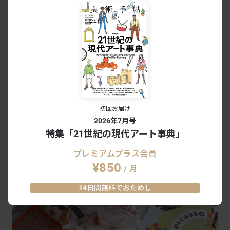
PREMIUM
初回お届け
2026年7月号
第26回
特集「21世紀の現代アート事典」
編集部が選ぶオリジナル・ミュージアムグッズ（国立民族学博
物館）
プレミアムプラス会員
SERIES
/
編集部が選ぶオリジナル・ミュージアムグッズ
2025.11.3
¥850
/ 月
14日間無料でおためし
PREMIUM