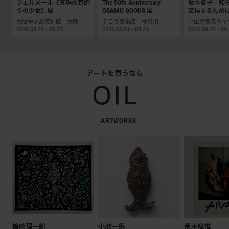
フェルメール《真珠の耳飾
The 50th Anniversary
坂本夏子「知
りの少女》展
OSAMU GOODS 展
交信するため
大阪中之島美術館｜大阪
そごう美術館｜神奈川
2026.08.21 - 09.27
2026.08.01 - 08.31
2026.08.22 - 09
アートを買うなら
ARTWORKS
篠崎理一郎
小池一馬
荒木経惟