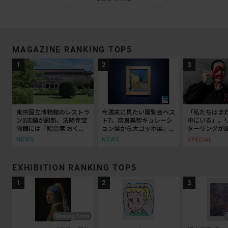
MAGAZINE RANKING TOP5
東京国立博物館のレストラ
今週末に見たい展覧会ベス
「私たちはま
ン3店舗が刷新。法隆寺宝
ト7。奈良美智キュレーシ
中にいる」。
物館には「鮨会席 おく
ョン展から大ゴッホ展、ボ
ターリングが
乃」がオープン
ッティチェリまで
抵抗の50年
NEWS
NEWS
SPECIAL
EXHIBITION RANKING TOP5
Coming Soon