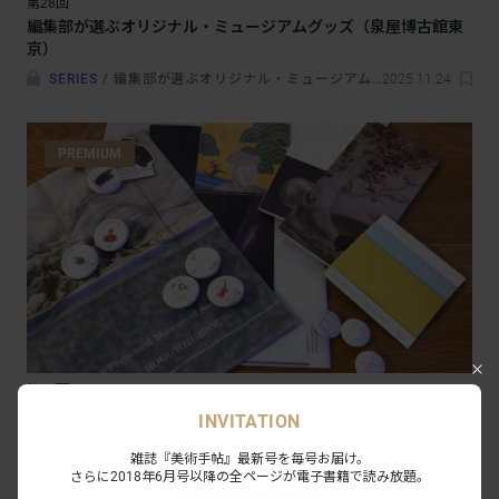
第28回
編集部が選ぶオリジナル・ミュージアムグッズ（泉屋博古館東
京）
SERIES
/
編集部が選ぶオリジナル・ミュージアムグッズ
2025.11.24
PREMIUM
第27回
編集部が選ぶオリジナル・ミュージアムグッズ（岡山県立美術
INVITATION
館）
雑誌『美術手帖』最新号を毎号お届け。
SERIES
/
編集部が選ぶオリジナル・ミュージアムグッズ
2025.11.16
さらに2018年6月号以降の全ページが電子書籍で読み放題。