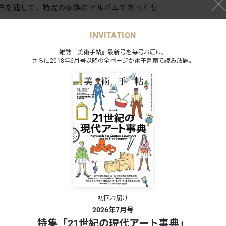
白を通して、特定の家族のアルバムであったも
のとして提示する。
INVITATION
」のあいだに横たわる緊張感を引き受ける
雑誌『美術手帖』最新号を毎号お届け。
さらに2018年6月号以降の全ページが電子書籍で読み放題。
紹介し、時を隔てた人々や自身との対話を生み出す作
 /
初回お届け
タカ・
2026年7月号
フィル
特集「21世紀の現代アート事典」