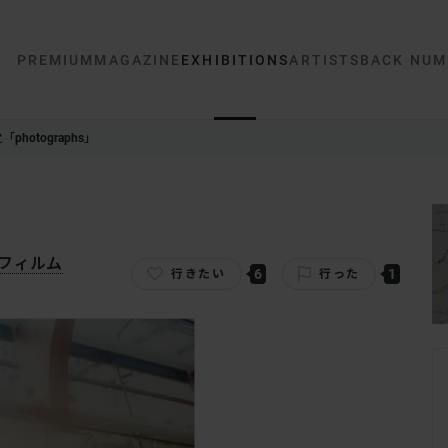
PREMIUM
MAGAZINE
EXHIBITIONS
ARTISTS
BACK NUM
photographs」
 フィルム
6
1
行きたい
行った