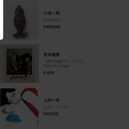
小池一馬
BC260329
¥308,000
荒木経惟
【荒木経惟/サイン入り】
Polaroid collage
¥ ASK
上村一夫
メモリーグラス
¥69,300