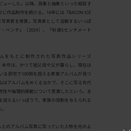
デビューした。以降、具象と抽象といった相反す
作品制作を続ける。16年には『BACON ICE
化賞写真賞を受賞。写真家として活動するいっぽ
・ベンチ』（2024）、『秒速5センチメート
ムをもとに制作された写真作品シリーズ
を展示。本作は、かつて祖父母や父が暮らし、現在は
いる邸宅で100冊を超える家族アルバムが見つ
山はアルバムをめくるなかで、そこに写る先代
続性や倫理的規範について思索したという。ま
を捉えるいっぽうで、家族の役割を与えられる
た。
は、もとのアルバム写真に写っていた人物を光のよ