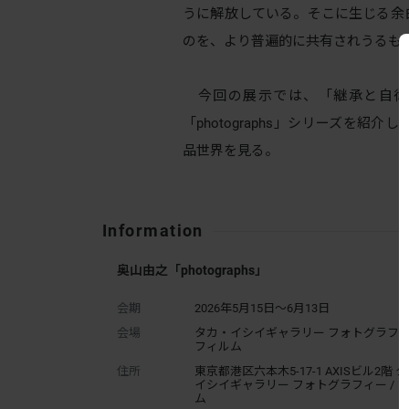
うに解放している。そこに生じる余
のを、より普遍的に共有されうるも
今回の展示では、「継承と自律
「photographs」シリーズを
品世界を見る。
Information
奥山由之「photographs」
会期
2026年5月15日～6月13日
会場
タカ・イシイギャラリー フォトグラフィー
フィルム
住所
東京都港区六本木5-17-1 AXISビル2階 
イシイギャラリー フォトグラフィー / 
ム