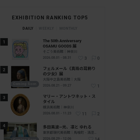
EXHIBITION RANKING TOP5
DAILY
WEEKLY
MONTHLY
The 50th Anniversary
OSAMU GOODS 展
そごう美術館｜神奈川
2026.08.01 - 08.31
3
0
フェルメール《真珠の耳飾り
の少女》展
大阪中之島美術館｜大阪
Coming Soon
2026.08.21 - 09.27
1
マリー・アントワネット・ス
タイル
横浜美術館｜神奈川
2026.08.01 - 11.23
11
2
多田美波―光、凛と ゆれる
東京都現代美術館｜馬喰町 - 清澄白河｜東京
2026.08.29 - 12.06
14
Coming Soon