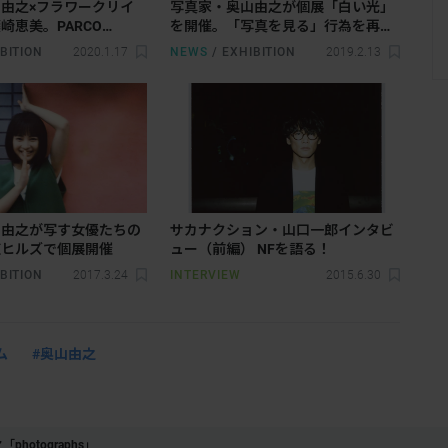
由之×フラワークリイ
写真家・奥山由之が個展「白い光」
崎恵美。PARCO
を開催。「写真を見る」行為を再認
OKYOで「flowers」が開
識する空間とは？
BITION
2020.1.17
NEWS
/
EXHIBITION
2019.2.13
山由之が写す女優たちの
サカナクション・山口一郎インタビ
道ヒルズで個展開催
ュー（前編） NFを語る！
BITION
2017.3.24
INTERVIEW
2015.6.30
ム
#奥山由之
photographs」