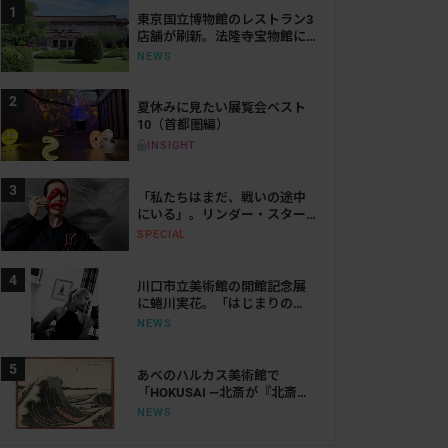
東京国立博物館のレストラン3
店舗が刷新。法隆寺宝物館に
は「鮨会席 おく乃」がオープ
NEWS
ン
夏休みに見たい展覧会ベスト
10（首都圏編）
INSIGHT
「私たちはまだ、戦いの途中
にいる」。リンダー・スター
リングが語る、表現と抵抗の
SPECIAL
50年
川口市立美術館の開館記念展
に蜷川実花。「はじまりの
光」で創作の原点をたどる
NEWS
あべのハルカス美術館で
「HOKUSAI ―北斎が『北斎』
だった時代―」が来年開催。
NEWS
「北斎」を名乗った時代の活
躍にせまる