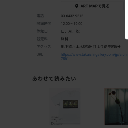
ART MAPで見る
電話
03-6432-9212
開館時間
12:00～19:00
休館日
日、月、祝
観覧料
無料
アクセス
地下鉄六本木駅3出口より徒歩約8分
URL
https://www.takaishiigallery.com/jp/arch
7581
あわせて読みたい