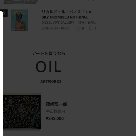
リカルド・ルエバノス「THE
SKY PROMISED NOTHING」
DIESEL ART GALLERY｜渋谷 - 表参道｜東京
2026.07.25 - 09.23
5
1
アートを買うなら
ARTWORKS
篠崎理一郎
宇宙採集-4
¥242,000