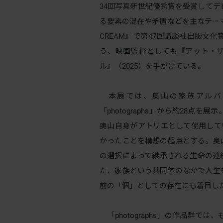
34回写真新世紀優秀賞を受賞して
る要素の混在や矛盾などを主なテーマに
CREAM』で第47回講談社出版文
う、映画監督としても『アット・ザ
ル』（2025）を手がけている。
本展では、奥山の家族アルバ
「photographs」から約28点
奥山自身がアトリエとして使用して
かったことを構想の起点とする。奥
の選択によって継承される生命の連
た、家族という共同体のなかで人生
前の「個」としての存在にも着目し
「photographs」の作品群で