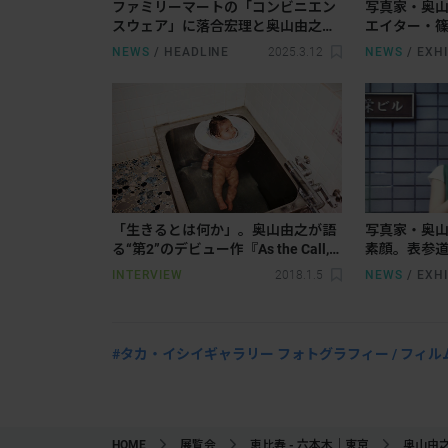
ファミリーマートの「コンビニエン
写真家・奥山
スウェア」に落合宏理と奥山由之の
エイター・篠
コラボ商品が登場
MUSEUM T
NEWS
/
HEADLINE
2025.3.12
NEWS
/
EXHI
催
「生きるとは何か」。奥山由之が語
写真家・奥
る“第2”のデビュー作『As the Call,
素顔。表参
So the Echo』
INTERVIEW
2018.1.5
NEWS
/
EXHI
#タカ・イシイギャラリー フォトグラフィー / フィル
HOME
展覧会
恵比寿 - 六本木｜東京
奥山由之「