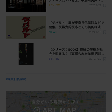
アナキズム・へちま。中島晴矢評「望
月桂 自由を扶くひと」展
REVIEW
2025.6.27
「ゲバルト」展が東京日仏学院などで
開催。反暴力的反応とその美的様式を
探る
NEWS
2024.5.15
【シリーズ：BOOK】周縁の美術が社
会を変える？『裏切られた美術 表現者
たちの転向と挫折 1910-1960』
SERIES
2019.10.2
#東京日仏学院