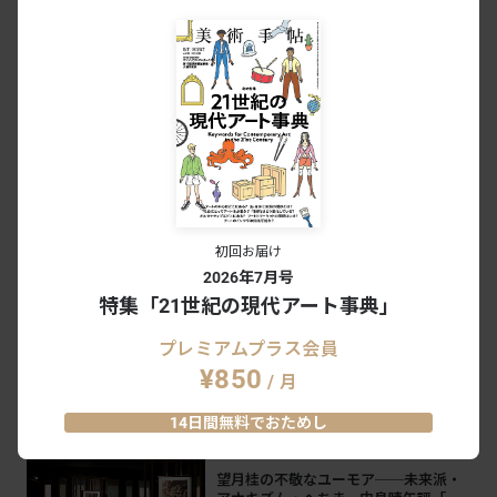
日にち：2026年6月6日
あわせて読みたい
［ARTIST IN FOCUS］MES×小宮りさ
麻吏奈：領域横断的な活動を通じ、目
の前にある「隔たり」に抗い続ける
SERIES
2026.1.31
「芸術未来研究場展」（東京藝術大学
初回お届け
大学美術館）レポート。藝大が挑む“ア
2026年7月号
ートの社会実装”とは
NEWS
2025.11.26
特集「21世紀の現代アート事典」
プレミアムプラス会員
地域レビュー（東京）：齋木優城評
¥850
/ 月
「小宮りさ麻吏奈 CLEAN LIFE クリー
ン・ライフ」／「鄭梨愛 私へ座礁す
REVIEW
2025.8.4
る」、「チェン・チンヤオ 戦場の
14日間無料でおためし
女」
望月桂の不敬なユーモア──未来派・