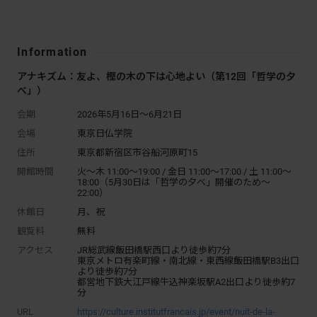
Information
アナキズム：友よ、樫の木の下は心地よい（第12回「哲学の夕
べ」）
会期
2026年5月16日～6月21日
会場
東京日仏学院
住所
東京都新宿区市谷船河原町15
開館時間
火～木 11:00～19:00 / 金日 11:00～17:00 / 土 11:00～
18:00（5月30日は「哲学の夕べ」開催のため〜
22:00）
休館日
月、祝
観覧料
無料
アクセス
JR総武線飯田橋駅西口より徒歩約7分
東京メトロ有楽町線・南北線・東西線飯田橋駅B3出口
より徒歩約7分
都営地下鉄大江戸線牛込神楽坂駅A2出口より徒歩約7
分
URL
https://culture.institutfrancais.jp/event/nuit-de-la-