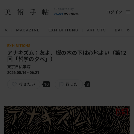
ログイン
IUM
MAGAZINE
EXHIBITIONS
ARTISTS
BACK N
EXHIBITIONS
アナキズム：友よ、樫の木の下は心地よい（第12
回「哲学の夕べ」）
東京日仏学院
2026.05.16 - 06.21
10
3
行きたい
行った