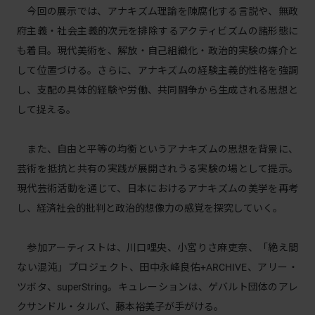
今回の展示では、アナキズム理論を陳腐化する言説や、無政
府主義・社会主義的次元を排除するアクティビズムの諸形態に
も着目。現代美術を、解放・自己組織化・政治的実験の媒介と
して位置づける。さらに、アナキズムの経験主義的性格を強調
し、支配の具体的経験や労働、共同闘争から生成される思想と
して捉える。
また、自由と平等の均衡というアナキズムの思想を背景に、
芸術を抵抗と共有の実践が展開されうる実験の場として提示。
現代芸術活動を通じて、日本におけるアナキズムの美学を再考
し、経済社会的批判と政治的想像力の感覚を探究していく。
参加アーティストは、川口哩央、小宮りさ麻吏奈、「絶え間
ない混沌」プロジェクト、田中永峰良佑+ARCHIVE、アリー・
ツボタ、superString。キュレーションは、ゲバルト団体のアレ
クサンドル・タルバ、藤本裕美子が手がける。