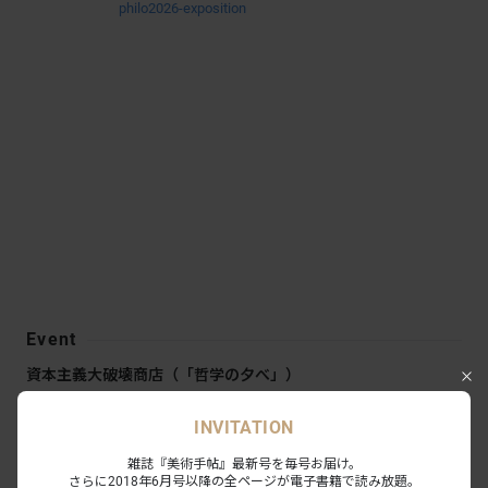
philo2026-exposition
Event
資本主義大破壊商店（「哲学の夕べ」）
日時：2026年5月30日13:00〜19:00
INVITATION
参加作家による上映会
雑誌『美術手帖』最新号を毎号お届け。
さらに2018年6月号以降の全ページが電子書籍で読み放題。