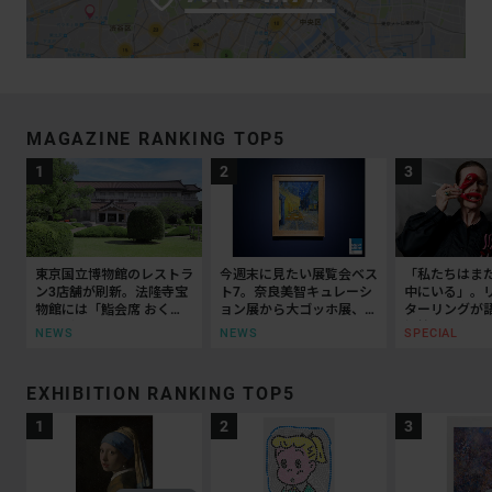
MAGAZINE RANKING TOP5
東京国立博物館のレストラ
今週末に見たい展覧会ベス
「私たちはま
ン3店舗が刷新。法隆寺宝
ト7。奈良美智キュレーシ
中にいる」。
物館には「鮨会席 おく
ョン展から大ゴッホ展、ボ
ターリングが
乃」がオープン
ッティチェリまで
抵抗の50年
NEWS
NEWS
SPECIAL
EXHIBITION RANKING TOP5