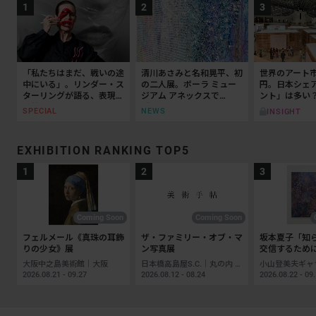
「私たちはまだ、戦いの途
清川あさみと名和晃平、初
世界のアート市
中にいる」。リンダー・ス
の二人展。ポーラ ミュー
円。日本シェ
ターリングが語る、表現と
ジアム アネックスで
ント」は多い？
抵抗の50年
「Invisible Garden」が開
SPECIAL
NEWS
INSIGHT
催
EXHIBITION RANKING TOP5
Coming Soon
Coming Soon
フェルメール《真珠の耳飾
ザ・ファミリー・オブ・マ
坂本夏子「知
りの少女》展
ン写真展
交信するため
大阪中之島美術館｜大阪
日本橋高島屋S.C.｜丸の内 - 銀座｜東京
2026.08.21 - 09.27
2026.08.12 - 08.24
2026.08.22 - 09