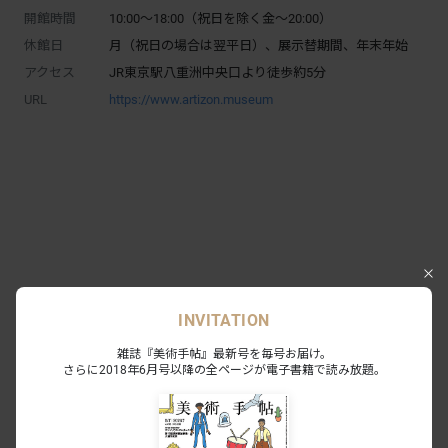
開館時間
10:00～18:00（祝日を除く金〜20:00）
休館日
月（祝日の場合は翌平日）、展示替期間、年末年始
アクセス
JR東京駅八重洲中央口より徒歩約5分
URL
https://www.artizon.museum
INVITATION
雑誌『美術手帖』最新号を毎号お届け。
さらに2018年6月号以降の全ページが電子書籍で読み放題。
Exhibition
エットレ・ソットサス —魔法がはじま