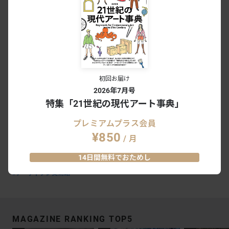
るとき、デザインは生まれる
アーティゾン美術館｜丸の内 - 銀座｜東京
2026.06.23 - 10.04
73
0
瀧口修造 書くことと描くこと
アーティゾン美術館｜丸の内 - 銀座｜東京
2026.06.23 - 10.04
51
0
初回お届け
2026年7月号
特集「21世紀の現代アート事典」
クロード・モネ －風景への問いかけ
アーティゾン美術館｜丸の内 - 銀座｜東京
プレミアムプラス会員
2026.02.07 - 05.24
114
0
¥850
/ 月
会期終了
14日間無料でおためし
#アーティゾン美術館
MAGAZINE RANKING TOP5