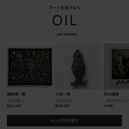
アートを買うなら
ARTWORKS
篠崎理一郎
小池一馬
荒木経惟
宇宙採集-4
BC260329
¥242,000
¥308,000
¥ ASK
もっと作品を探す