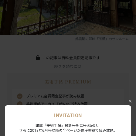
起雲閣の洋館「玉姫」のサンルーム
この記事は有料会員限定記事です
続きを読むには
美術手帖 PREMIUM
プレミアム会員限定記事が読み放題
美術手帖アーカイブがWebで読み放題
内覧会・試写会・アートイベントにご招待
INVITATION
雑誌『美術手帖』最新号を毎号お届け。
月額¥300で読み放題
有料会員の方はこちら
さらに2018年6月号以降の全ページが電子書籍で読み放題。