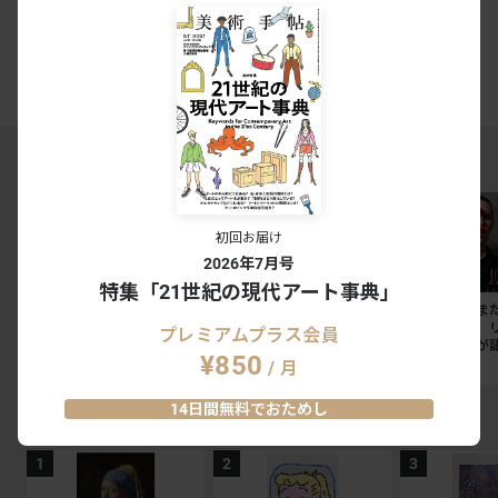
今すぐ登録する
ログイン
美術手帖PREMIUMとは
MAGAZINE RANKING TOP5
初回お届け
2026年7月号
特集「21世紀の現代アート事典」
東京国立博物館のレストラ
今週末に見たい展覧会ベス
「私たちはま
ン3店舗が刷新。法隆寺宝
ト7。奈良美智キュレーシ
中にいる」。
プレミアムプラス会員
物館には「鮨会席 おく
ョン展から大ゴッホ展、ボ
ターリングが
¥850
乃」がオープン
ッティチェリまで
抵抗の50年
/ 月
NEWS
NEWS
SPECIAL
14日間無料でおためし
EXHIBITION RANKING TOP5