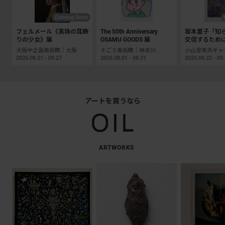
Coming Soon
フェルメール《真珠の耳飾
The 50th Anniversary
坂本夏子「知
りの少女》展
OSAMU GOODS 展
交信するため
大阪中之島美術館｜大阪
そごう美術館｜神奈川
2026.08.21 - 09.27
2026.08.01 - 08.31
2026.08.22 - 09
アートを買うなら
ARTWORKS