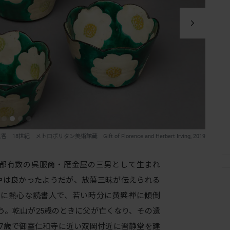
メトロポリタン美術館蔵 Gift of Florence and Herbert Irving, 2019
京都有数の呉服商・雁金屋の三男として生まれ
仲は良かったようだが、放蕩三昧が伝えられる
問に熱心な読書人で、若い時分に黄檗禅に傾倒
う。乾山が25歳のときに父が亡くなり、その遺
27歳で御室仁和寺に近い双岡付近に習静堂を建