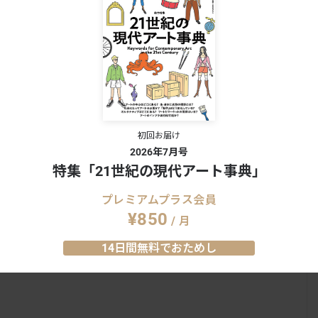
、京焼の二大巨匠が共
光琳・若冲・北斎らによる美の競
術館で特別展開催
演。 岡田美術館が名品約450点を一
挙公開
BITION
2017.10.10
NEWS
/
EXHIBITION
2018.9.8
初回お届け
2026年7月号
特集「21世紀の現代アート事典」
プレミアムプラス会員
¥850
/ 月
14日間無料でおためし