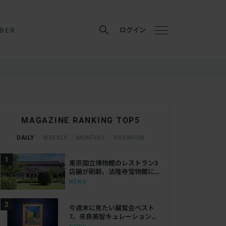
BER
ログイン
MAGAZINE RANKING TOP5
DAILY
WEEKLY
MONTHLY
PREMIUM
東京国立博物館のレストラン3
店舗が刷新。法隆寺宝物館に
は「鮨会席 おく乃」がオープ
NEWS
ン
今週末に見たい展覧会ベスト
7。奈良美智キュレーション展
から大ゴッホ展、ボッティチ