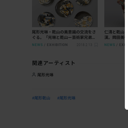
尾形光琳・乾山の美意識の交流をさ
仁清と乾山
ぐる。「光琳と乾山ー芸術家兄弟・
演。岡田美
響きあう美意識ー」展
NEWS
/
EXHIBITION
2018.2.13
NEWS
/
EXHI
関連アーティスト
尾形光琳
#尾形乾山
#尾形光琳