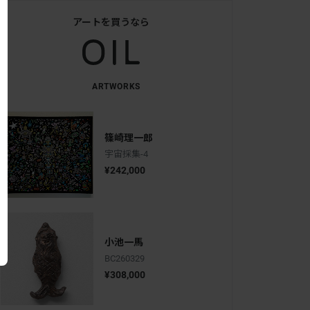
アートを買うなら
ARTWORKS
篠崎理一郎
宇宙採集-4
¥242,000
小池一馬
BC260329
¥308,000