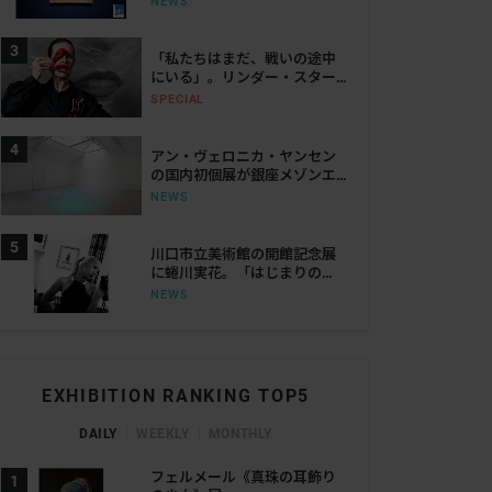
NEWS
ェリまで
「私たちはまだ、戦いの途中
にいる」。リンダー・スター
リングが語る、表現と抵抗の
SPECIAL
50年
アン・ヴェロニカ・ヤンセン
の国内初個展が銀座メゾンエ
ルメス ル・フォーラムで開
NEWS
催。空間・光・知覚を揺さぶ
る体験を提示
川口市立美術館の開館記念展
に蜷川実花。「はじまりの
光」で創作の原点をたどる
伝尾形乾山 松文水差 1720頃 メトロポリタン美術館蔵 H.O. Havemeyer Collection, B
NEWS
EXHIBITION RANKING TOP5
DAILY
WEEKLY
MONTHLY
フェルメール《真珠の耳飾り