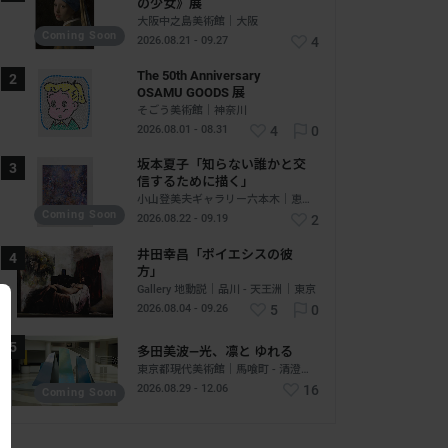
の少女》展
大阪中之島美術館｜大阪
Coming Soon
2026.08.21 - 09.27
4
The 50th Anniversary
OSAMU GOODS 展
そごう美術館｜神奈川
2026.08.01 - 08.31
4
0
坂本夏子「知らない誰かと交
信するために描く」
小山登美夫ギャラリー六本木｜恵比寿 - 六本木｜東京
Coming Soon
2026.08.22 - 09.19
2
井田幸昌「ポイエシスの彼
方」
Gallery 地動説｜品川 - 天王洲｜東京
2026.08.04 - 09.26
5
0
多田美波―光、凛と ゆれる
東京都現代美術館｜馬喰町 - 清澄白河｜東京
2026.08.29 - 12.06
16
Coming Soon