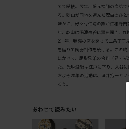
てて隠棲。翌年、隠元禅師の高弟で
る。乾山が同地を選んだ理由のひと
ほかに、野々村仁清の窯が仁和寺門前
年、乾山は鳴滝泉谷に窯を開き、作陶
2）年、鳴滝の窯を閉じて二条丁子
を借りて陶器制作を続ける。この鳴
にかけて、尾形兄弟の合作（兄・光
た。光琳没後は江戸に下り、入谷に
およそ20年の活動は、酒井抱一と
ろう。
あわせて読みたい