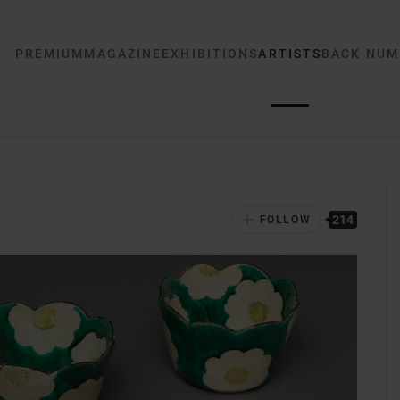
PREMIUM
MAGAZINE
EXHIBITIONS
ARTISTS
BACK NUM
214
FOLLOW