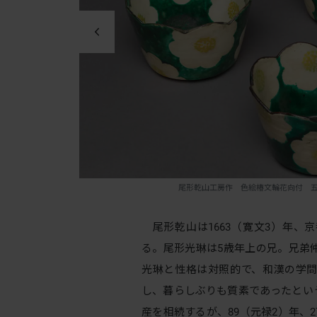
uel Colman, 1893
尾形乾山工房作 色絵椿文輪花向付 五客 18世紀 
尾形乾山は1663（寛文3）年、
る。尾形光琳は5歳年上の兄。兄弟
光琳と性格は対照的で、和漢の学
し、暮らしぶりも質素であったとい
産を相続するが、89（元禄2）年、