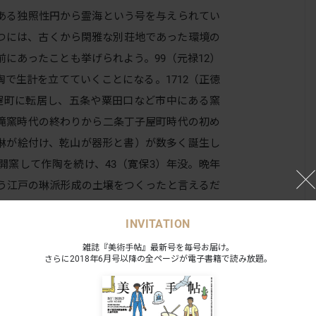
ある独照性円から霊海という号を与えられてい
つには、古くから閑雅な別荘地であった環境の
にあったことも挙げられよう。99（元禄12）
で生計を立てていくことになる。1712（正徳
屋町に転居し、五条や粟田口など市中にある窯
滝窯時代の終わりから二条丁子屋町時代の初め
琳が絵付け、乾山が器形と書）が数多く誕生し
開窯して作陶を続け、43（寛保3）年没。晩年
いう江戸の琳派形成の土壌をつくったと言えるだ
INVITATION
雑誌『美術手帖』最新号を毎号お届け。
さらに2018年6月号以降の全ページが電子書籍で読み放題。