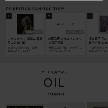
EXHIBITION RANKING TOP5
Coming Soon
Coming Soon
フェルメール《真珠の耳飾
館蔵品展 さっぱり こって
坂本夏子「知
りの少女》展
り 江戸絵画
交信するため
大阪中之島美術館｜大阪
板橋区立美術館｜その他｜東京
2026.08.21 - 09.27
2026.08.29 - 09.27
2026.08.22 - 09
アートを買うなら
ARTWORKS