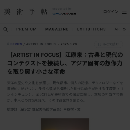
ログイン
PREMIUM
MAGAZINE
EXHIBITIONS
ARTIS
SERIES
/
ARTIST IN FOCUS
2026.3.20
あとで読む
［ARTIST IN FOCUS］江康泉：古典と現代の
コンテクストを接続し、アジア固有の想像力
を取り戻す小さな革命
東洋の歴史や文化を参照し、現代都市、個人の記憶、テクノロジーなどを
複層的に結びつけ、多様な領域を横断した創作活動を展開する江康泉（ゴ
ンホンチュン）。金沢21世紀美術館での個展に際し、本展の担当学芸員
が、本人との対話を経て、その作品世界を論じる。
杭亦舒（金沢21世紀美術館学芸員）＝取材・文