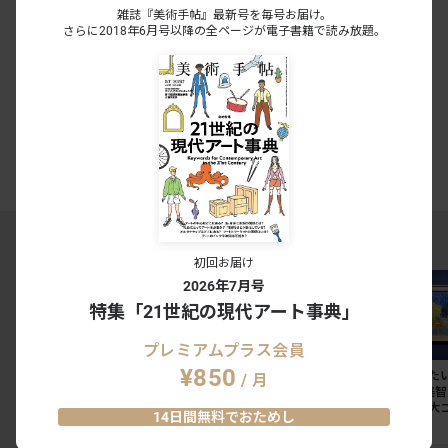
雑誌『美術手帖』最新号を毎号お届け。
内覧会・試写会・アートイベントにご招待
さらに2018年6月号以降の全ページが電子書籍で読み放題。
月額¥300で読み放題
有料会員の方はこちら
今すぐ登録する
ログイン
美術手帖PREMIUMとは
MAGAZINE RANKING TOP5
初回お届け
2026年7月号
特集「21世紀の現代アート事典」
プレミアムプラス会員
¥850
「私たちはまだ、戦いの途
東京国立博物館のレストラ
今週末に見た
/ 月
中にいる」。リンダー・ス
ン3店舗が刷新。法隆寺宝
ト7。奈良美
ターリングが語る、表現と
物館には「鮨会席 おく
ョン展から大
14日間無料でおためし
抵抗の50年
乃」がオープン
ッティチェリ
SPECIAL
NEWS
NEWS