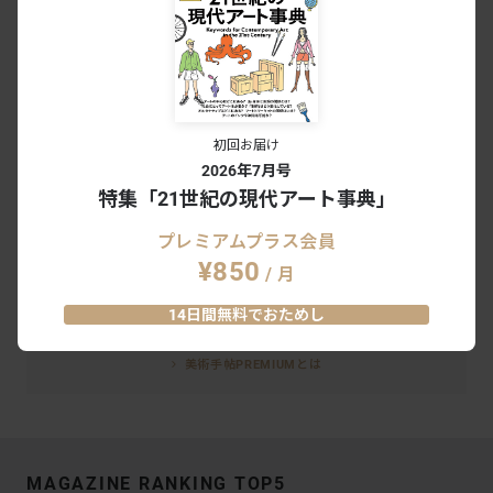
この記事は有料会員限定記事です
続きを読むには
美術手帖 PREMIUM
初回お届け
プレミアム会員限定記事が読み放題
2026年7月号
特集「21世紀の現代アート事典」
美術手帖アーカイブがWebで読み放題
内覧会・試写会・アートイベントにご招待
プレミアムプラス会員
¥850
/ 月
月額¥300で読み放題
有料会員の方はこちら
14日間無料でおためし
今すぐ登録する
ログイン
美術手帖PREMIUMとは
MAGAZINE RANKING TOP5