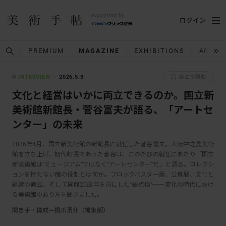
ログイン
PREMIUM
MAGAZINE
EXHIBITIONS
ARTIS
INTERVIEW
2026.5.3
あとで読む
文化と経営はいかに両立できるのか。国立新
美術館新館長・菅谷富夫が語る、「アートセ
ンター」の未来
2026年4月、国立新美術館の新館長に就任した菅谷富夫。大阪中之島美術
館を立ち上げ、初代館長であった菅谷は、このたびの就任にあたり「国立
新美術館は“ミュージアム”ではなく“アートセンター”だ」と語る。コレクシ
ョンを持たない館の役割とは何か。ブロックバスター展、公募展、文化と
経営の両立、そして開館20周年を前にした“総点検”──変化の時代におけ
る美術館のあり方を聞きました。
聞き手・構成＝橋爪勇介（編集部）