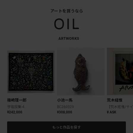
アートを買うなら
ARTWORKS
篠崎理一郎
小池一馬
荒木経惟
宇宙採集-4
BC260329
¥242,000
¥308,000
¥ ASK
もっと作品を探す