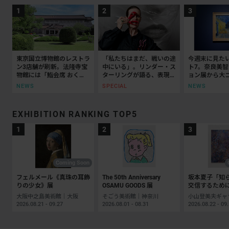
東京国立博物館のレストラ
「私たちはまだ、戦いの途
今週末に見た
ン3店舗が刷新。法隆寺宝
中にいる」。リンダー・ス
ト7。奈良美
物館には「鮨会席 おく
ターリングが語る、表現と
ョン展から大
乃」がオープン
抵抗の50年
ッティチェリ
NEWS
SPECIAL
NEWS
EXHIBITION RANKING TOP5
Coming Soon
フェルメール《真珠の耳飾
The 50th Anniversary
坂本夏子「知
りの少女》展
OSAMU GOODS 展
交信するため
大阪中之島美術館｜大阪
そごう美術館｜神奈川
2026.08.21 - 09.27
2026.08.01 - 08.31
2026.08.22 - 09