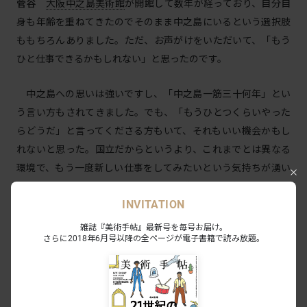
菅谷
大阪中之島美術館
が開館して数年が経っており、自分自
身も年齢を重ねてきたのでそのまま中之島にいるという選択肢
ももちろんありました。ただ、お声がけをいただいて、「もう
ひと仕事できるかもしれない」と思ったのです。
中之島への思いは強いですし、「中之島一筋三十何年」とい
う言い方もされてきました。でも、「もうひとつくらいやった
らどうだ」と言ってくださる方もいて、それもいい機会かもし
れないと思った。国立だからというより、これまでとは異なる
環境で、もう一度新しい仕事をしてみたいという気持ちが湧い
てきたのです。それに、中之島はいま非常にいい状態にありま
INVITATION
す。そうした状況で次の世代にバトンタッチしなければいけな
いという思いもありました。大阪・関西万博も終わりました
雑誌『美術手帖』最新号を毎号お届け。
さらに2018年6月号以降の全ページが電子書籍で読み放題。
し、ひとつの節目でもありました。
──国立新美術館をどのような美術館だと見ていましたか。