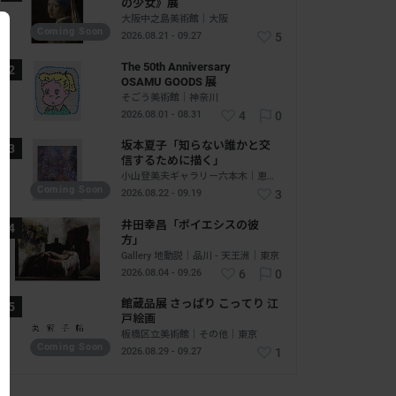
の少女》展
大阪中之島美術館｜大阪
Coming Soon
2026.08.21 - 09.27
5
The 50th Anniversary
OSAMU GOODS 展
そごう美術館｜神奈川
2026.08.01 - 08.31
4
0
坂本夏子「知らない誰かと交
信するために描く」
小山登美夫ギャラリー六本木｜恵比寿 - 六本木｜東京
Coming Soon
2026.08.22 - 09.19
3
井田幸昌「ポイエシスの彼
方」
Gallery 地動説｜品川 - 天王洲｜東京
2026.08.04 - 09.26
6
0
館蔵品展 さっぱり こってり 江
戸絵画
板橋区立美術館｜その他｜東京
Coming Soon
2026.08.29 - 09.27
1