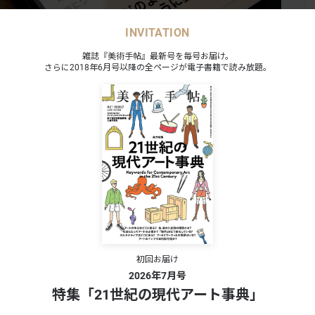
INVITATION
雑誌『美術手帖』最新号を毎号お届け。
X（旧Twitter）ヘルプセンターに記載の規約
さらに2018年6月号以降の全ページが電子書籍で読み放題。
は有料会員限定記事です
続きを読むには
帖 PREMIUM
会員限定記事が読み放題
ーカイブがWebで読み放題
写会・アートイベントにご招待
初回お届け
2026年7月号
有料会員の方はこちら
特集「21世紀の現代アート事典」
ログイン