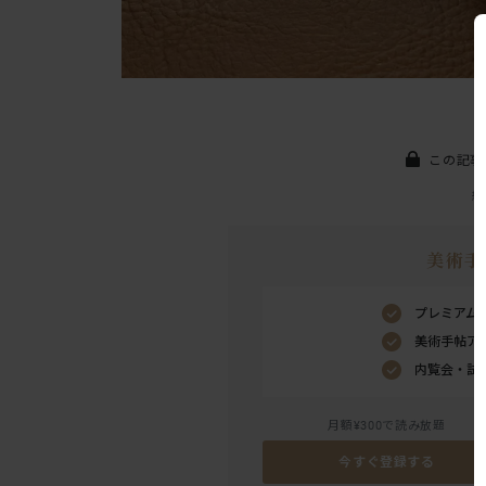
この記事
美術手
プレミアム
美術手帖ア
内覧会・試
月額¥300で読み放題
今すぐ登録する