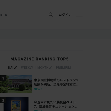
BER
ログイン
MAGAZINE RANKING TOP5
DAILY
WEEKLY
MONTHLY
PREMIUM
東京国立博物館のレストラン3
店舗が刷新。法隆寺宝物館に
は「鮨会席 おく乃」がオープ
NEWS
ン
今週末に見たい展覧会ベスト
7。奈良美智キュレーション展
から大ゴッホ展、ボッティチ