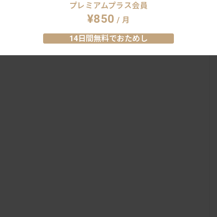
プレミアムプラス会員
手帖PREMIUMとは
¥850
/ 月
14日間無料でおためし