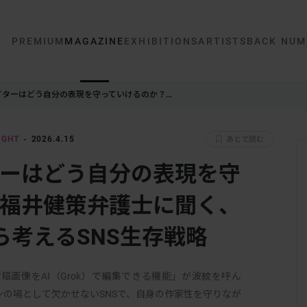
PREMIUM
MAGAZINE
EXHIBITIONS
ARTISTS
BACK NUM
イターはどう自分の表現を守っていけるのか？…
IGHT
2026.4.15
あとで読む
ターはどう自分の表現を守
 福井健策弁護士に聞く、
ら考えるSNS生存戦略
「投稿画像をAI（Grok）で編集できる機能」が波紋を呼ん
の場として欠かせないSNSで、自身の作家性を守りなが