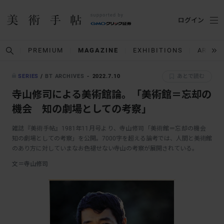
ログイン
PREMIUM
MAGAZINE
EXHIBITIONS
ARTIS
SERIES
/
BT ARCHIVES
2022.7.10
あとで読む
寺山修司による美術館論。「美術館＝忘却の
機会 知の劇場としての考察」
雑誌『美術手帖』1981年11月号より、寺山修司「美術館＝忘却の機会
知の劇場としての考察」を公開。7000字を超える論考では、人間と美術館
のあり方に対していまなお色褪せない寺山の考察が展開されている。
文＝寺山修司