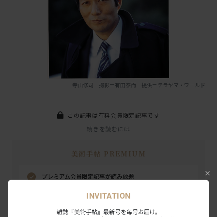
寺山修司 撮影＝有田泰而 提供＝テラヤマ・ワールド
この記事は有料会員限定記事です
続きを読むには
美術手帖 PREMIUM
プレミアム会員限定記事が読み放題
美術手帖アーカイブがWebで読み放題
INVITATION
内覧会・試写会・アートイベントにご招待
雑誌『美術手帖』最新号を毎号お届け。