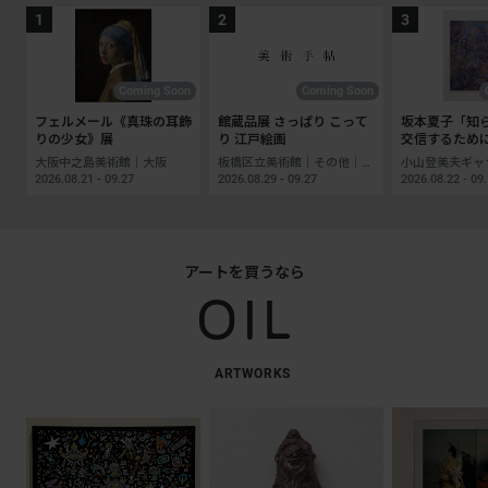
Coming Soon
Coming Soon
フェルメール《真珠の耳飾
館蔵品展 さっぱり こって
坂本夏子「知
りの少女》展
り 江戸絵画
交信するため
大阪中之島美術館｜大阪
板橋区立美術館｜その他｜東京
2026.08.21 - 09.27
2026.08.29 - 09.27
2026.08.22 - 09
アートを買うなら
ARTWORKS