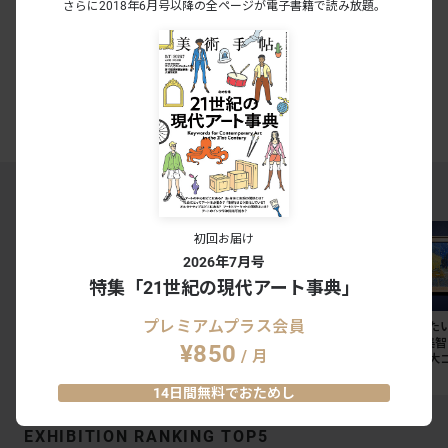
さらに2018年6月号以降の全ページが電子書籍で読み放題。
月額¥300で読み放題
有料会員の方はこちら
今すぐ登録する
ログイン
美術手帖PREMIUMとは
MAGAZINE RANKING TOP5
初回お届け
2026年7月号
特集「21世紀の現代アート事典」
プレミアムプラス会員
「私たちはまだ、戦いの途
東京国立博物館のレストラ
今週末に見た
中にいる」。リンダー・ス
ン3店舗が刷新。法隆寺宝
ト7。奈良美
¥850
/ 月
ターリングが語る、表現と
物館には「鮨会席 おく
ョン展から大
抵抗の50年
乃」がオープン
ッティチェリ
SPECIAL
NEWS
NEWS
14日間無料でおためし
EXHIBITION RANKING TOP5